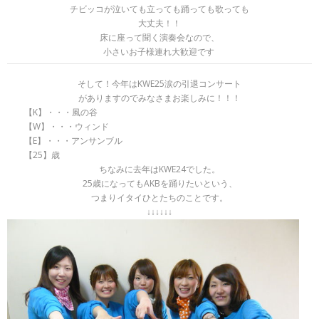
チビッコが泣いても立っても踊っても歌っても
大丈夫！！
床に座って聞く演奏会なので、
小さいお子様連れ大歓迎です
そして！今年はKWE25涙の引退コンサート
がありますのでみなさまお楽しみに！！！
【K】・・・風の谷
【W】・・・ウィンド
【E】・・・アンサンブル
【25】歳
ちなみに去年はKWE24でした。
25歳になってもAKBを踊りたいという、
つまりイタイひとたちのことです。
↓↓↓↓↓↓