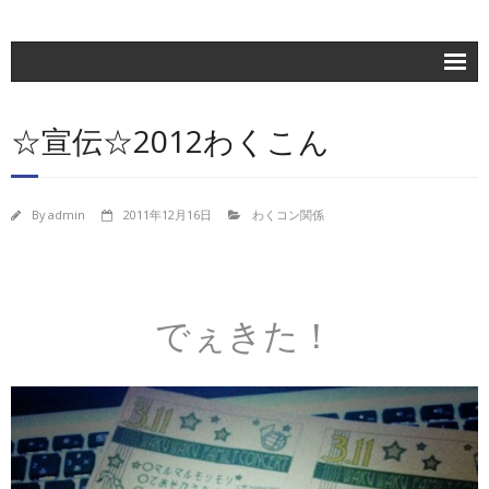
ホーム
☆宣伝☆2012わくこん
楽団紹介
活動記録
By
admin
2011年12月16日
わくコン関係
練習日程
ブログ
お問合せ
でぇきた！
団員専用