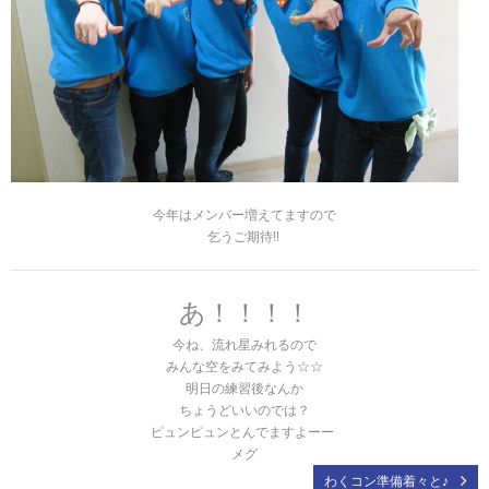
今年はメンバー増えてますので
乞うご期待!!
あ！！！！
今ね、流れ星みれるので
みんな空をみてみよう☆☆
明日の練習後なんか
ちょうどいいのでは？
ピュンピュンとんでますよーー
メグ
わくコン準備着々と♪