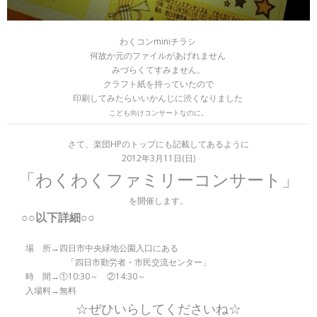
わくコンminiチラシ
何故か元のファイルがあげれません
みづらくてすみません。
クラフト紙を持っていたので
印刷してみたらいいかんじに渋くなりました
こども向けコンサートなのに。
さて、楽団HPのトップにも記載してあるように
2012年3月11日(日)
「わくわくファミリーコンサート」
を開催します。
○○以下詳細○○
場 所→四日市中央緑地公園入口にある
「四日市勤労者・市民交流センター」
時 間→①10:30～ ②14:30～
入場料→無料
☆ぜひいらしてくださいね☆