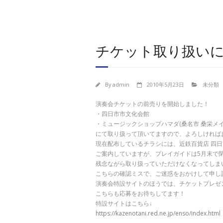
チケット取り扱い
By
admin
2010年5月23日
未分類
演奏会チケットの前売りを開始しました！
・四日市市文化会館
・ミュージックショップハマダ(桑名市 桑栄メイ
にて取り扱って頂いてますので、よろしければ
現在配布しているチラシには、近鉄百貨店 四
ご案内していますが、プレイガイドは5月末で
残念ながら取り扱っていただけなくなってしま
こちらの確認ミスで、ご迷惑をおかけして申し
演奏会特設サイトのほうでは、チケットプレゼ
こちらも応募をお待ちしてます！
特設サイトはこちら↓
https://kazenotani.red.ne.jp/enso/index.html