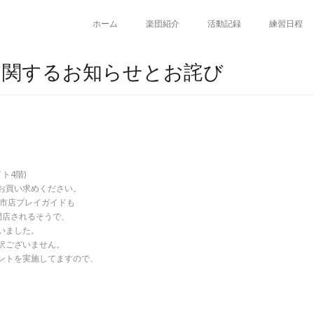
ホーム
楽団紹介
活動記録
練習日程
に関するお知らせとお詫び
ト4階)
お買い求めください。
日市店プレイガイドも
閉店されるそうで、
いました。
訳ございません。
ントを実施してますので、