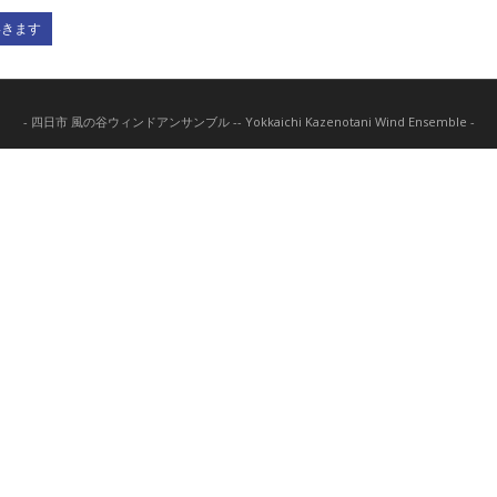
いきます
- 四日市 風の谷ウィンドアンサンブル -- Yokkaichi Kazenotani Wind Ensemble -