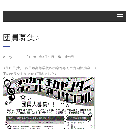
ホーム
団員募集♪
楽団紹介
活動記録
By
admin
2011年3月21日
未分類
練習日程
3月19日(土)、四日市高等学校吹奏楽部さんの定期演奏会にて、
ブログ
下のチラシを挟ませて頂きました♪
お問合せ
団員専用