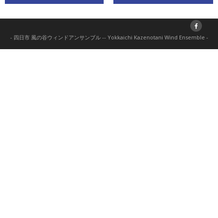
- 四日市 風の谷ウィンドアンサンブル -- Yokkaichi Kazenotani Wind Ensemble -