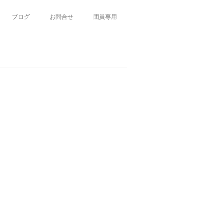
ブログ
お問合せ
団員専用