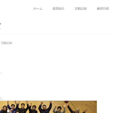
ホーム
楽団紹介
活動記録
練習日程
て
,
活動記録
す。
た。