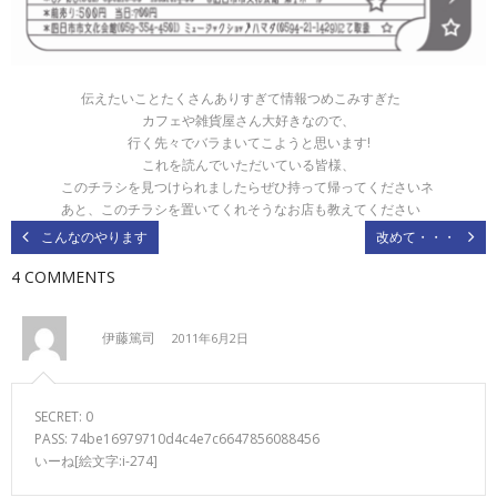
伝えたいことたくさんありすぎて情報つめこみすぎた
カフェや雑貨屋さん大好きなので、
行く先々でバラまいてこようと思います!
これを読んでいただいている皆様、
このチラシを見つけられましたらぜひ持って帰ってくださいネ
あと、このチラシを置いてくれそうなお店も教えてください
こんなのやります
改めて・・・
4 COMMENTS
伊藤篤司
2011年6月2日
SECRET: 0
PASS: 74be16979710d4c4e7c6647856088456
いーね[絵文字:i-274]