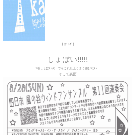
【作･ﾒｸﾞ】
しょぼい!!!!!
1番しょぼいの…でもこれ以上うまく書けない…
そして裏面