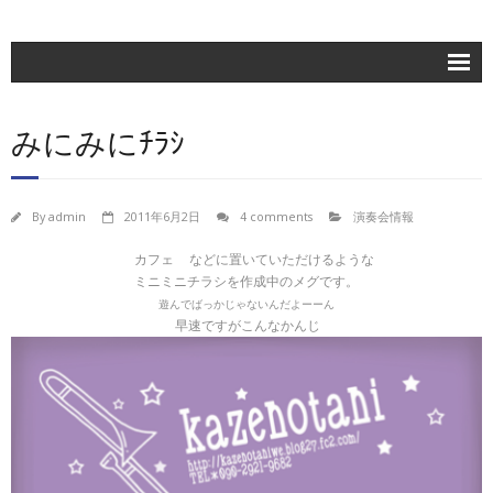
ホーム
みにみにﾁﾗｼ
楽団紹介
活動記録
By
admin
2011年6月2日
4 comments
演奏会情報
練習日程
カフェ
などに置いていただけるような
ブログ
ミニミニチラシを作成中のメグです。
遊んでばっかじゃないんだよーーん
お問合せ
早速ですがこんなかんじ
団員専用