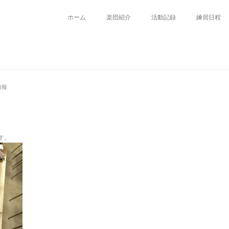
ホーム
楽団紹介
活動記録
練習日程
情報
。
す。