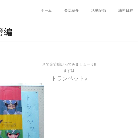
ホーム
楽団紹介
活動記録
練習日程
管編
さて金管編いってみましょーう!!
まずは
トランペット♪