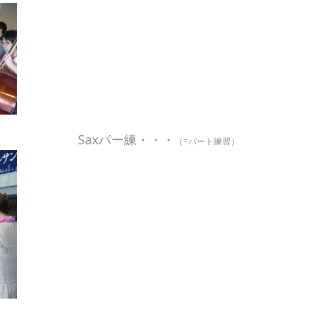
Saxパー練・・・
（=パート練習）