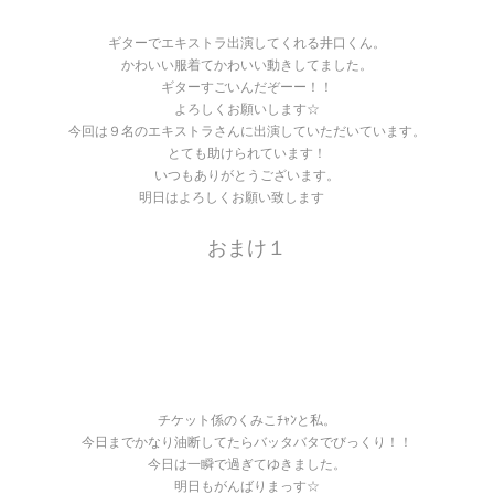
ギターでエキストラ出演してくれる井口くん。
かわいい服着てかわいい動きしてました。
ギターすごいんだぞーー！！
よろしくお願いします☆
今回は９名のエキストラさんに出演していただいています。
とても助けられています！
いつもありがとうございます。
明日はよろしくお願い致します
おまけ１
チケット係のくみこﾁｬﾝと私。
今日までかなり油断してたらバッタバタでびっくり！！
今日は一瞬で過ぎてゆきました。
明日もがんばりまっす☆