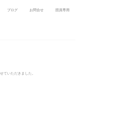
ブログ
お問合せ
団員専用
させていただきました。