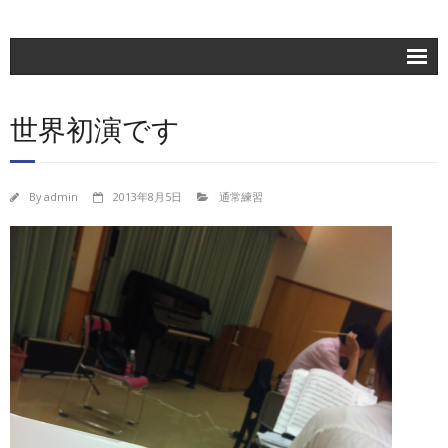
ホーム
世界初演です
楽団紹介
活動記録
By
admin
2013年8月5日
通常練習
練習日程
ブログ
お問合せ
団員専用