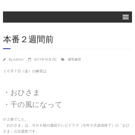
ホーム
本番２週間前
楽団紹介
活動記録
By
admin
2011年10月7日
通常練習
練習日程
１０月７日（金）の練習は
ブログ
お問合せ
・おひさま
団員専用
・千の風になって
の２曲でした。
「おひさま」は、ＮＨＫ朝の連続テレビドラマ（今年９月放送終了）の「おひ
さま」の主題歌です。