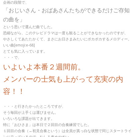
企画の段階で、
「おじいさん・おばあさんたちができるだけご存知
の曲を」
という思いで選んだ曲でした。
恐縮ながら、このテレビドラマは一度も観ることができなかったのですが、
やさしくてあたたかくて、まさにお日さまみたいにポカポカするメロディー。
いい曲[emoji:e-68]
とても気に入っています。
・・・で、
いよいよ本番２週間前。
メンバーの士気も上がって充実の内
容！！
・・・と行きたかったところですが、
そう毎回が上手くは運びません。
いろいろな課題が出てきます。
特に「おひさま」は本日で２回目の合奏練習でした。
１回目の合奏（←初見合奏という）は全員が真っ白な状態で同じスタートライ
ンに立っているので、むしろ進めやすい。