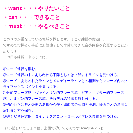
・want・・・やりたいこと
・can・・・できること
・must・・・やるべきこと
この３つが重なっている領域を探します。そこが練習の突破口。
ですので指揮者が事前にお勉強そして準備してきた合奏内容を変更することが
あります。
この日も練習に来るまでは、
①コード進行を掴む。
②コード進行の中にあらわれる下降もしくは上昇するラインを見つける。
③コードにあらわれたラインとメロディーラインとの相関からフレーズ内のク
ライマックスポイントを見つける。
④歌的フレーズ感、ヴァイオリン的フレーズ感、ピアノ・ギター的フレーズ
感、オルガン的フレーズ感。それぞれの特徴を感じ分ける。
⑤描かれた音符と楽器の選択から作・編曲者の意図を推測。場面ごとの適切な
演じ分け方を探る。
⑥適切な音色選択、ダイナミクスコントロールとブレス位置を見つける。
（↑小難しいでしょ？僕、楽団で浮いてるんです[emoji:e-252]）