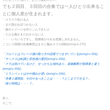
でも２回目、３回目の合奏では一人ひとり出来るこ
とに個人差が生まれます。
・スラスラ吹ける人
・まだ指がおぼつかない人
・曲のイメージを作りこんできた人
・どんな曲かまだわからない人
・・・いろいろですし、指揮者がそれを把握しきれません。
こういう段階の合奏練習はまさに脳みそフル回転[emoji:e-275]
「フルートはフレーズ感の取り方や語尾でつまずいている[emoji:v-356]」
「サックスは転調と音色感の選択[emoji:v-356]」
「クラは吹けているけど、せっかちな傾向あり。楽曲解釈が指揮者と違う
[emoji:v-356]」
「トランペットはやや掴みが遅い[emoji:v-356]」
「本番２週間前。今日やるべきことは・・・？どこまでできる？」
「残り時間は・・・？」
等々。
そこで、