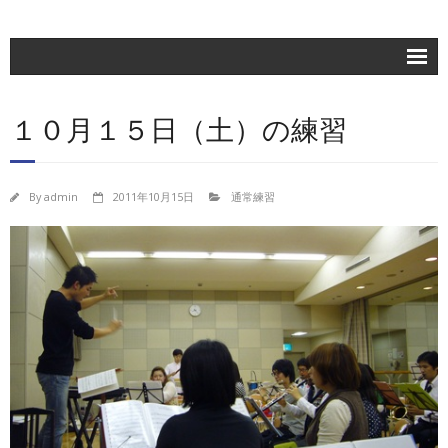
ホーム
１０月１５日（土）の練習
楽団紹介
活動記録
By
admin
2011年10月15日
通常練習
練習日程
ブログ
お問合せ
団員専用