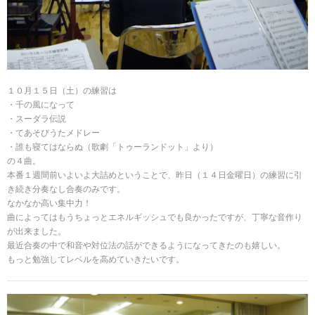
１０月１５日（土）の練習は
・千の風になって
・スーダラ伝説
・てあそびうたメドレー
・誰も寝てはならぬ（歌劇「トゥーランドット」より）
の４曲。
本番１週間前いよいよ大詰めということで、昨日（１４日金曜日）の練習に引
き続き分奏なし合奏のみです。
なかなか高い集中力！
曲によってはもうちょっとエネルギッシュでも良かったですが、丁寧な音作り
が出来ました。
最近合奏の中で和音や対位法の話ができるようになってきたのも嬉しい。
もっと勉強してレベルを高めていきたいです。