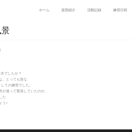
ホーム
楽団紹介
活動記録
練習日程
風景
習
丈夫でしたか？
な、とっても急な
りしての練習でした。
所が違って緊張していたのか、
した
ょう♪