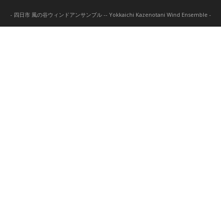
- 四日市 風の谷ウィンドアンサンブル -- Yokkaichi Kazenotani Wind Ensemble -