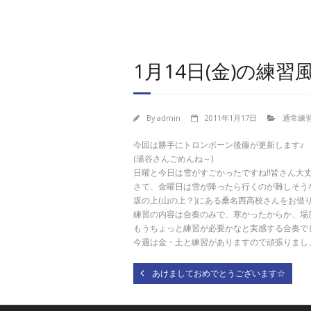
1月14日(金)の練習
By
admin
2011年1月17日
通常練
今回は勝手にトロンボーン後藤が更新します♪
(湯谷さんごめんね～)
日曜と今日は雪がすごかったですね!!皆さん大
さて、金曜日は雪が降ったら行くのが難しそう
坂の上(山の上？)にある桑名西高校さんをお借
練習の内容は合奏のみで、寒かったからか、場
もうちょっと練習が必要かなと実感する合奏で
今週は金・土と練習がありますので頑張りまし
あけましておめでとうございます☆