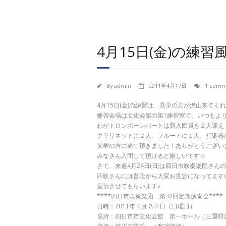
4月15日(金)の練習
By
admin
2011年4月17日
1 comm
4月15日(金)の練習は、見学の方が沢山来てく
練習会場は文化会館の第1練習室で、いつもよ
わがトロンボーンパートは新入団員を２人迎え
クラリネットに２人、フルートに１人、打楽器
見学の方に来て頂きました！ありがとうござい
みなさん入団して頂けると嬉しいです☆
さて、来週4月24日(日)は四日市吹奏楽団さん
四吹さんには普段から大変お世話になってます
宣伝させてもらいます♪
****四日市吹奏楽団 第32回定期演奏会****
日時：2011年４月２４日（日曜日）
場所：四日市市文化会館 第一ホール（三重県