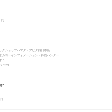
0円
ックショップハマダ・アピタ四日市店
インフォメーション・鈴鹿ハンター
す☆
x.html
景”
7日