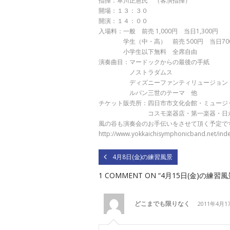
指揮：草川正憲氏 （客演指揮）
開場：１３：３０
開演：１４：００
入場料：一般 前売 1,000円 当日1,300円
学生（中・高） 前売 500円 当日70
小学生以下無料 全席自由
演奏曲目：マードックからの最後の手紙
ノストラダムス
ディズニーファンティリュージョン
ルパン三世のテーマ 他
チケット販売所：四日市市文化会館・ミュージ
コスモ楽器店・第一楽器・日永カヨー
風の谷も演奏会のお手伝いをさせて頂く予定で
http://www.yokkaichisymphonicband.net/inde
4月8日(金)の練習風景
1 COMMENT
ON “4月15日(金)の練習風
どこまでも限りなく
2011年4月1