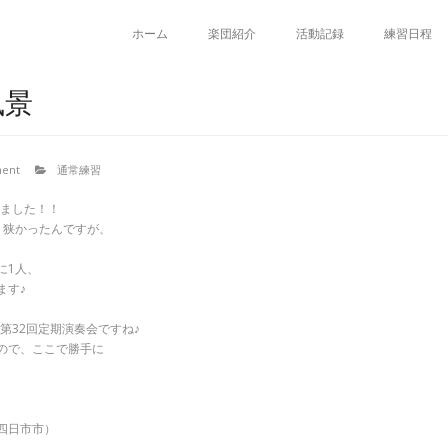
ホーム
楽団紹介
活動記録
練習日程
風景
ent
通常練習
れました！！
り狭かったんですが、
、
に1人、
ます♪
の第32回定期演奏会ですね♪
ので、ここで勝手に
四日市市）