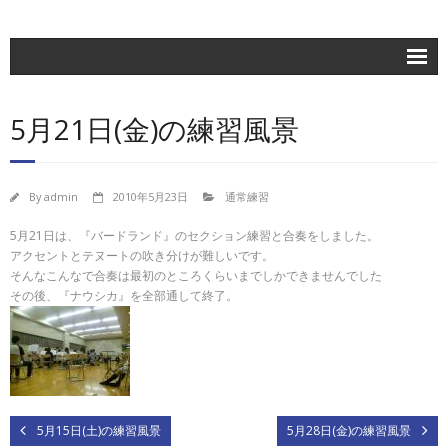
ホーム
5月21日(金)の練習風景
楽団紹介
活動記録
By
admin
2010年5月23日
通常練習
練習日程
5月21日は、『バードランド』のセクション練習と合奏をしました。
ブログ
アクセントとテヌートの吹き分けが難しいです。
そんなこんなで合奏は最初のところくらいまでしかできませんでした
お問合せ
その後、『ナウシカ』を全部通して終了。
団員専用
5月15日(土)の練習風景
5月28日(金)の練習風景