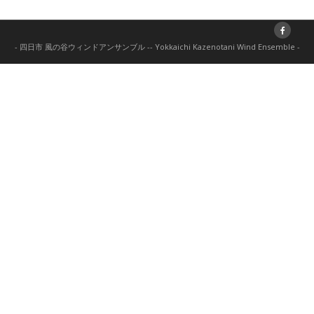
- 四日市 風の谷ウィンドアンサンブル -- Yokkaichi Kazenotani Wind Ensemble -