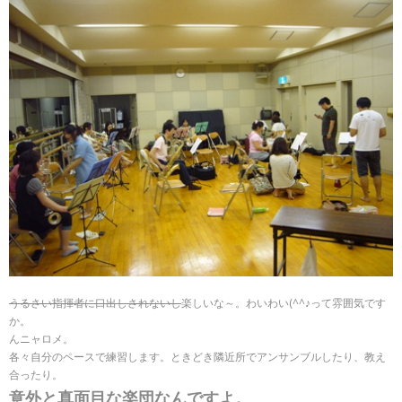
うるさい指揮者に口出しされないし
楽しいな～。わいわい(^^♪って雰囲気です
か。
んニャロメ。
各々自分のペースで練習します。ときどき隣近所でアンサンブルしたり、教え
合ったり。
意外と真面目な楽団なんですよ。