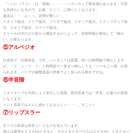
「ソシレ（ファ）」は「冒険」。・・・ハラハラして緊張感があります。不安
な気持ちになるので、お家「ドミソ」に帰りたくなります。
旋法は・・・ん～っ。説明が難しい
イオニア旋法、ドリア旋法、フリギア旋法、リディア旋法、ミクソリディア旋
法、エオリア旋法、ロクリア旋法。
スケールの中のどの音から開始するかによって、音程関係が変化して「味わ
い」が変わります。
⑤アルペジオ
日本語で「分散和音」です。ハーモニーは普通、同一の時間軸で鳴らします
が、「ド・ミ・ソ・ド」と時間差で一音ずつ鳴らしても「ハーモニー感」が得
られます。ハープや鍵盤楽器の伴奏でよく見られる動きですね。
⑥半音階
１オクターブを均等に１２等分した音階。西洋音楽では「半音」が最小の音程
になります。
インド音楽ではさらに細かくなるらしい・・・。すごっ！
⑦リップスラー
すべての楽器は倍音というものを含んでいます。
例えば基準を１００Hzとすると、その１オクターヴ上は２００Hz。１オクター