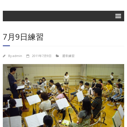
ホーム
7月9日練習
楽団紹介
活動記録
By
admin
2011年7月9日
通常練習
練習日程
ブログ
お問合せ
団員専用