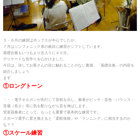
５・６月の練習はポップスが中心でしたが、
７月はシンフォニック系の曲目に練習がシフトしています。
基礎合奏もいつもより念入りに４０分。
デリケートな音作りを心がけました。
今日は、決してお客さんの目に触れることのない裏側、「基礎合奏」の内容を
紹介しましょう
まず、
①ロングトーン
・・・電子オルガンが先行して音程を示し、奏者がピッチ・音色・バランス・
音価（長さ）等に気を配りながら音を伸ばします。
管楽器奏者にとって、もっとも重要で基本的な練習です。
スポーツ選手に置き換えると「柔軟体操」や「ランニング」に相当するのか
な？？
①スケール練習