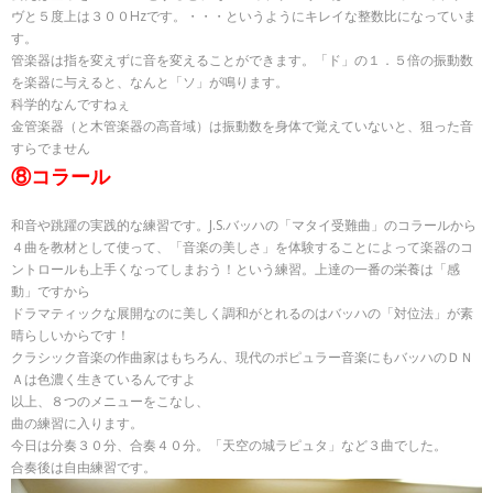
ヴと５度上は３００Hzです。・・・というようにキレイな整数比になっていま
す。
管楽器は指を変えずに音を変えることができます。「ド」の１．５倍の振動数
を楽器に与えると、なんと「ソ」が鳴ります。
科学的なんですねぇ
金管楽器（と木管楽器の高音域）は振動数を身体で覚えていないと、狙った音
すらでません
⑧コラール
和音や跳躍の実践的な練習です。J.S.バッハの「マタイ受難曲」のコラールから
４曲を教材として使って、「音楽の美しさ」を体験することによって楽器のコ
ントロールも上手くなってしまおう！という練習。上達の一番の栄養は「感
動」ですから
ドラマティックな展開なのに美しく調和がとれるのはバッハの「対位法」が素
晴らしいからです！
クラシック音楽の作曲家はもちろん、現代のポピュラー音楽にもバッハのＤＮ
Ａは色濃く生きているんですよ
以上、８つのメニューをこなし、
曲の練習に入ります。
今日は分奏３０分、合奏４０分。「天空の城ラピュタ」など３曲でした。
合奏後は自由練習です。