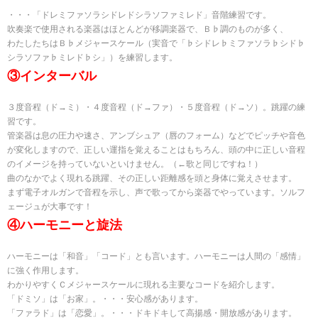
・・・「ドレミファソラシドレドシラソファミレド」音階練習です。
吹奏楽で使用される楽器はほとんどが移調楽器で、Ｂ♭調のものが多く、
わたしたちはＢ♭メジャースケール（実音で「♭シドレ♭ミファソラ♭シド♭
シラソファ♭ミレド♭シ」）を練習します。
③インターバル
３度音程（ド→ミ）・４度音程（ド→ファ）・５度音程（ド→ソ）。跳躍の練
習です。
管楽器は息の圧力や速さ、アンブシュア（唇のフォーム）などでピッチや音色
が変化しますので、正しい運指を覚えることはもちろん、頭の中に正しい音程
のイメージを持っていないといけません。（←歌と同じですね！）
曲のなかでよく現れる跳躍、その正しい距離感を頭と身体に覚えさせます。
まず電子オルガンで音程を示し、声で歌ってから楽器でやっています。ソルフ
ェージュが大事です！
④ハーモニーと旋法
ハーモニーは「和音」「コード」とも言います。ハーモニーは人間の「感情」
に強く作用します。
わかりやすくＣメジャースケールに現れる主要なコードを紹介します。
「ドミソ」は「お家」。・・・安心感があります。
「ファラド」は「恋愛」。・・・ドキドキして高揚感・開放感があります。