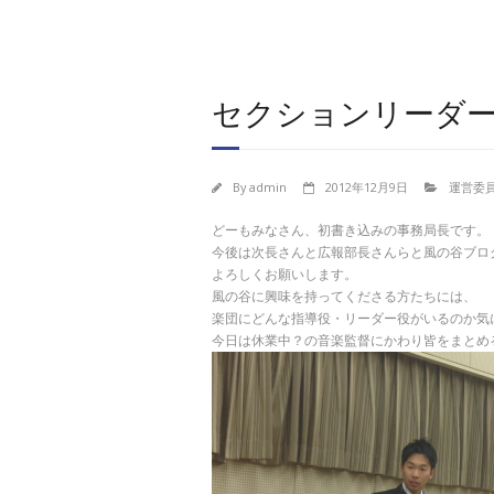
セクションリーダ
By
admin
2012年12月9日
運営委
どーもみなさん、初書き込みの事務局長です。
今後は次長さんと広報部長さんらと風の谷ブロ
よろしくお願いします。
風の谷に興味を持ってくださる方たちには、
楽団にどんな指導役・リーダー役がいるのか気
今日は休業中？の音楽監督にかわり皆をまとめ