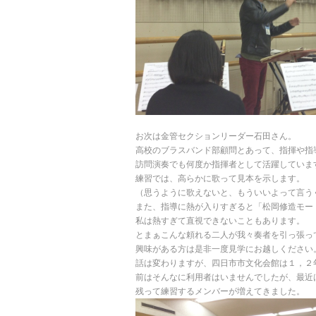
お次は金管セクションリーダー石田さん。
高校のブラスバンド部顧問とあって、指揮や指
訪問演奏でも何度か指揮者として活躍していま
練習では、高らかに歌って見本を示します。
（思うように歌えないと、もういいよって言う
また、指導に熱が入りすぎると「松岡修造モー
私は熱すぎて直視できないこともあります。
とまぁこんな頼れる二人が我々奏者を引っ張っ
興味がある方は是非一度見学にお越しください
話は変わりますが、四日市市文化会館は１，２
前はそんなに利用者はいませんでしたが、最近
残って練習するメンバーが増えてきました。