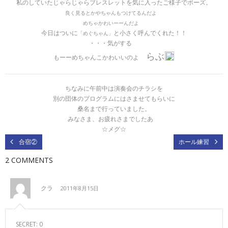
私のしていたじゃらじゃらブレスレットを気に入ったご様子でポーズ。
良く見るとかやちゃんもつけてるんだよ
めちゃかわいーーんだよ
今日はついに
と小さく呼んでくれた！！
「めぐちゃん」
・・・気がする
らぶ
もーーめちゃんこかわいいのよ
ちなみに午前中は演奏会のチラシを
別の団体のプログラムにはさませてもらいに
桑名まで行っていました。
みなさま、お疲れさまでしたあ
☆メグ☆
合宿②
ホール練習
2 COMMENTS
クラ
2011年8月15日
SECRET: 0