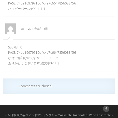
PASS: 74be16979710d4c4e7c6647856088456
ハッピーバースデイ！！！
め
2011年8月16日
SECRET: 0
PASS: 74be16979710d4c4e7c6647856088456
なぜご存知なのですか・・・！！？
ありがとうございます[絵文字:i-110]
Comments are closed.
- 四日市 風の谷ウィンドアンサンブル -- Yokkaichi Kazenotani Wind Ensemble -