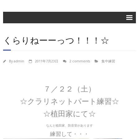
ホーム
くらりねーーっつ！！！☆
楽団紹介
活動記録
By
admin
2011年7月23日
2 comments
集中練習
練習日程
ブログ
７／２２（土）
お問合せ
☆クラリネットパート練習☆
団員専用
☆植田家にて☆
なんと植田家、防音室があります
練習して・・・