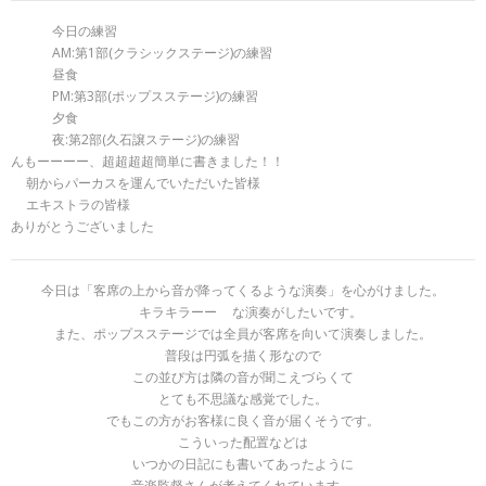
今日の練習
AM:第1部(クラシックステージ)の練習
昼食
PM:第3部(ポップスステージ)の練習
夕食
夜:第2部(久石譲ステージ)の練習
んもーーーー、超超超超簡単に書きました！！
朝からパーカスを運んでいただいた皆様
エキストラの皆様
ありがとうございました
今日は「客席の上から音が降ってくるような演奏」を心がけました。
キラキラーー
な演奏がしたいです。
また、ポップスステージでは全員が客席を向いて演奏しました。
普段は円弧を描く形なので
この並び方は隣の音が聞こえづらくて
とても不思議な感覚でした。
でもこの方がお客様に良く音が届くそうです。
こういった配置などは
いつかの日記にも書いてあったように
音楽監督さんが考えてくれています