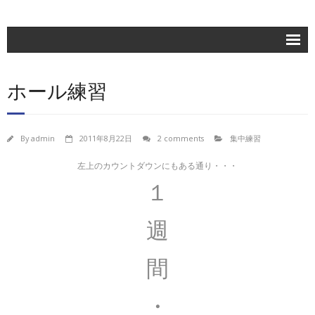
ホーム
ホール練習
楽団紹介
活動記録
By
admin
2011年8月22日
2 comments
集中練習
練習日程
左上のカウントダウンにもある通り・・・
ブログ
１
お問合せ
週
団員専用
間
・