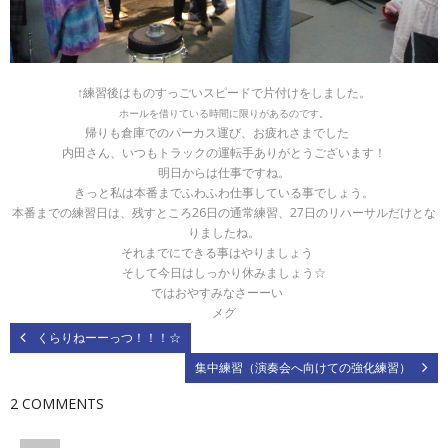
↑練習後はものすっごいスピードで片付けをしました。
ホールを借りている時間に限りがあるのです。
帰りも倉庫でのパーカス運び、お疲れさまでした
内田さん、いつもトラックの運転手ありがとうございます！
明日からは仕事ですね。
きっと私は本番までふわふわ仕事している事でしょう。
本番までの練習日は、残すところ26日の通常練習、27日のリハーサルだけとな
りましたね。
それまでにできる事はやりましょう
そして今日はしっかり休みましょう☆
ではおやすみなさーーい
メグ
くらりねーーっつ！！！☆
集中練習（演奏会へ向けての強化練習）
2 COMMENTS