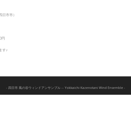
四日市市）
0円
ます♪
- 四日市 風の谷ウィンドアンサンブル -- Yokkaichi Kazenotani Wind Ensemble -