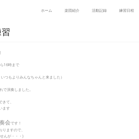
ホーム
楽団紹介
活動記録
練習日程
練習
習
ら16時まで
、いつもよりみんなちゃんと来ました）
流れで演奏しました。
できて、
います
奏会
です！
おりますので、
せんが・・・)