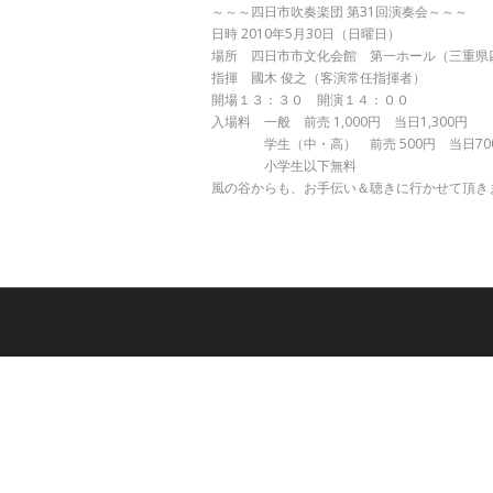
～～～四日市吹奏楽団 第31回演奏会～～～
日時 2010年5月30日（日曜日）
場所 四日市市文化会館 第一ホール（三重県
指揮 國木 俊之（客演常任指揮者）
開場１３：３０ 開演１４：００
入場料 一般 前売 1,000円 当日1,300円
学生（中・高） 前売 500円 当日70
小学生以下無料
風の谷からも、お手伝い＆聴きに行かせて頂き