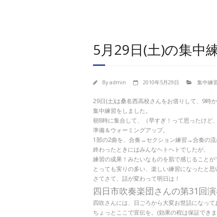
5月29日(土)の集中
By
admin
2010年5月29日
集中練
29日(土)は桑名西高校さんをお借りして、9時か
集中練習をしました。
朝8時に集合して、（早すぎ！って思ったけど
準備＆ウォーミングアップ。
1部の2曲を、合奏→セクション練習→合奏の
終わったときにはみんなヘトヘトでしたが、
練習の成果！みたいなものを肌で感じることが
とっても実りの多い、楽しい練習になったと思
さてさて、話が変わって明日は！
四日市吹奏楽団さんの第31回演
四吹さんには、日ごろから大変お世話になって
ちょっとここで宣伝を。(効果の程は保証できま