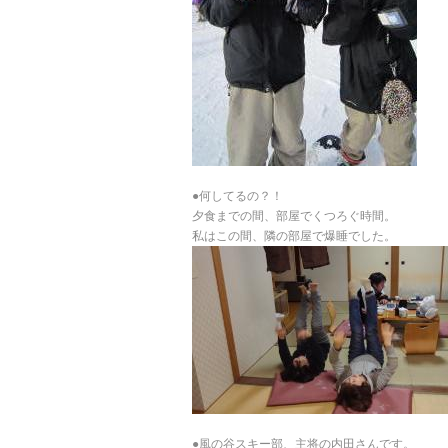
●何してるの？！
夕食までの間、部屋でくつろぐ時間。
私はこの間、隣の部屋で爆睡でした。
●風の谷スキー部、主将の内田さんです。