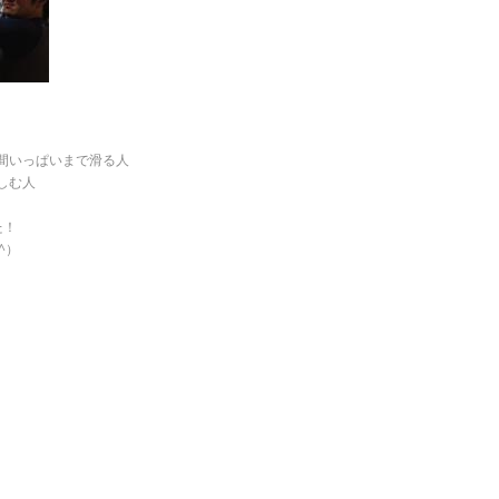
間いっぱいまで滑る人
しむ人
た！
^）