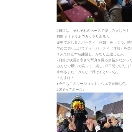
2日目は、それぞれのペースで楽しみました！
時間ギリギリまでガッツリ滑る人
途中でおしるこパーティ（休憩）をしつつ、時
早めに切り上げてティーパーティ（休憩）を楽
１人でひたすら練習し、かなり上達した人
2日目は吹雪と寒さで写真を撮る余裕がなかっ
みんなで騒いで笑って、楽しい2日間でした（^
来年もまた、みんなで行けるといいな。
＊おまけ＊
●今年もこのツーショット。ウエアが同じ色。
2013ってポーズ↓