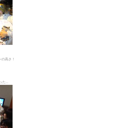
ンの高さ！
った…