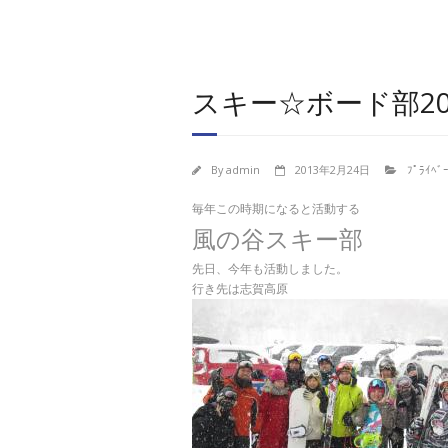
スキー☆ボード部20
By
admin
2013年2月24日
ﾌﾟﾗｲﾍﾞ
毎年この時期になると活動する
風の谷スキー部
先日、今年も活動しました。
行き先は志賀高原