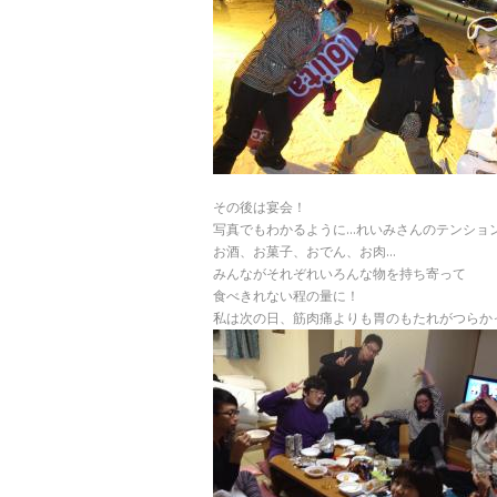
その後は宴会！
写真でもわかるように…れいみさんのテンショ
お酒、お菓子、おでん、お肉…
みんながそれぞれいろんな物を持ち寄って
食べきれない程の量に！
私は次の日、筋肉痛よりも胃のもたれがつらか