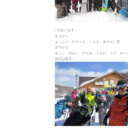
↑13名います。
左上から
よっしー、のりっち、しらき、あやか、哲
左下から
あっこ、ゆみこ、のぞみ、うちだ、メグ、れー
初日は晴天！