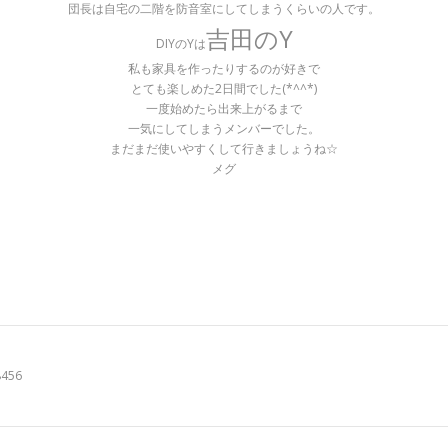
団長は自宅の二階を防音室にしてしまうくらいの人です。
吉田のY
DIYのYは
私も家具を作ったりするのが好きで
とても楽しめた2日間でした(*^^*)
一度始めたら出来上がるまで
一気にしてしまうメンバーでした。
まだまだ使いやすくして行きましょうね☆
メグ
8456