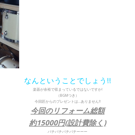
なんということでしょう!!
楽器が余裕で収まっているではないですか!
（BGMつき）
今回匠からのプレゼントは…ありません!!
今回のリフォーム総額
約15000円(設計費除く)
パチパチパチパチーーー