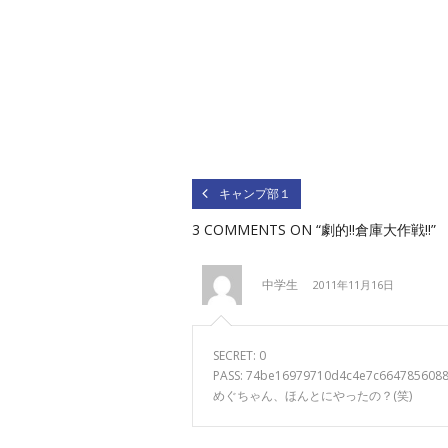
キャンプ部１
3 COMMENTS
ON “劇的!!倉庫大作戦!!”
中学生
2011年11月16日
SECRET: 0
PASS: 74be16979710d4c4e7c664785608
めぐちゃん、ほんとにやったの？(笑)