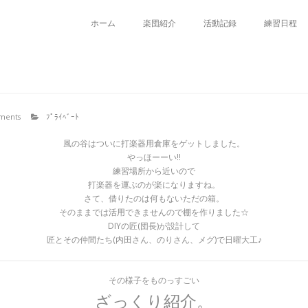
ホーム
楽団紹介
活動記録
練習日程
ments
ﾌﾟﾗｲﾍﾞｰﾄ
風の谷はついに打楽器用倉庫をゲットしました。
やっほーーい!!
練習場所から近いので
打楽器を運ぶのが楽になりますね。
さて、借りたのは何もないただの箱。
そのままでは活用できませんので棚を作りました☆
DIYの匠(団長)が設計して
匠とその仲間たち(内田さん、のりさん、メグ)で日曜大工♪
その様子をものっすごい
ざっくり紹介。