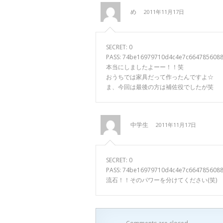
め
2011年11月17日
SECRET: 0
PASS: 74be16979710d4c4e7c664785608
本当にしましたよーー！！笑
おうちでは家具だって作ったんですよ☆
ま、今回は最後の方は補佐役でしたが笑
中学生
2011年11月17日
SECRET: 0
PASS: 74be16979710d4c4e7c664785608
流石！！そのパワーを分けてください(笑)