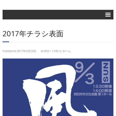
ホーム
2017年チラシ表面
楽団紹介
活動記録
Published
2017年6月24日
at
826 × 1169
in
ホーム
練習日程
ブログ
お問合せ
団員専用