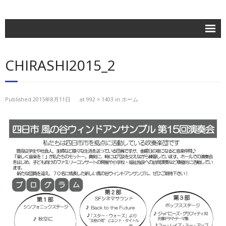
ホーム
CHIRASHI2015_2
楽団紹介
活動記録
Published
2015年8月11日
at
992 × 1403
in
ホーム
練習日程
ブログ
お問合せ
団員専用