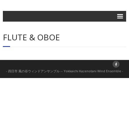
ホーム
FLUTE & OBOE
楽団紹介
活動記録
練習日程
- 四日市 風の谷ウィンドアンサンブル -- Yokkaichi Kazenotani Wind Ensemble -
ブログ
お問合せ
団員専用