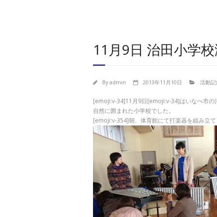
11月9日 治田小学
By
admin
2013年11月10日
活動記
[emoji:v-34]11月9日[emoji:v-34
自然に囲まれた小学校でした。
[emoji:v-354]朝、体育館にて打楽器を組み立て