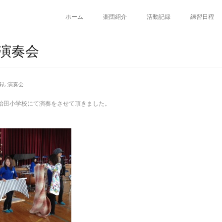
ホーム
楽団紹介
活動記録
練習日程
校演奏会
録
,
演奏会
]はいなべ市の治田小学校にて演奏をさせて頂きました。