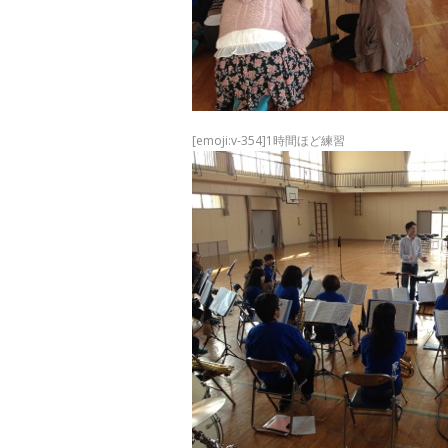
[emoji:v-354]1時間ほど練習