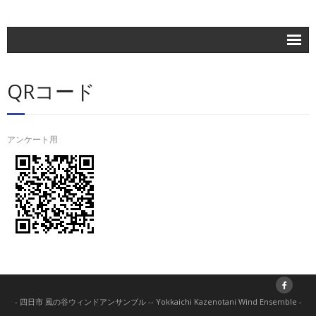
ホーム
QRコード
楽団紹介
活動記録
アンケート用
練習日程
ブログ
お問合せ
団員専用
- 四日市 風の谷ウィンドアンサンブル -- Yokkaichi Kazenotani Wind Ensemble -