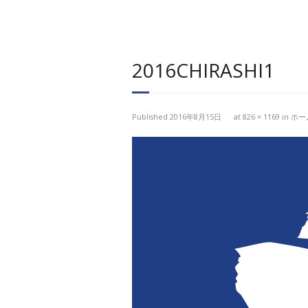
2016CHIRASHI1
Published
2016年8月15日
at
826 × 1169
in
ホー