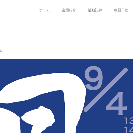
ホーム
楽団紹介
活動記録
練習日程
ム