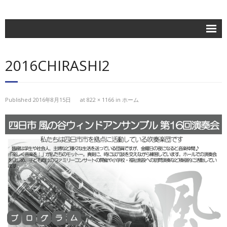
ホーム
2016CHIRASHI2
楽団紹介
活動記録
Published
2016年8月15日
at
822 × 1166
in
ホーム
練習日程
ブログ
お問合せ
団員専用